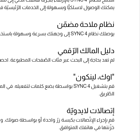
يمكنك الوصول لاسلكيًّا وبسهولة إلى الخدمات الرّئيسيّة ف
نظام ملاحة مضمّن
يوصلك نظام SYNC 4 إلى وجهتك بسرعة وسهولة باستخدام نظام الملاحة. وبوسعك أيضًا التّخطيط لرحلتك عبر إضافة نقاط اهتمامك المتوفّرة طوال الطّريق.
دليل المالك الرّقمي
لم تعد بحاجة إلى البحث عبر مئات الصّفحات المطبوعة. احصل ع
"اوك، لينكون"
قم بتشغيل SYNC 4 بواسطة بضع كلمات لتفعيله. في المركبات المزوّدة بنظام SYNC 4
الطّريق.‏
إتصالات لايدويّة
قم بإجراء الإتّصالات بكبسة زرّ واحدة أو بواسطة صوتك. واست
خزّنتها في هاتفك المتوافق.