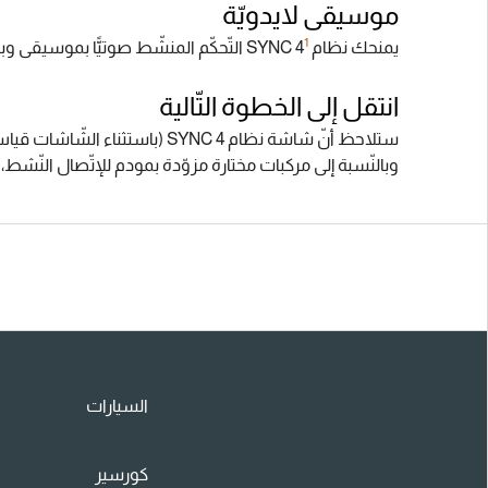
موسيقى لايدويّة
1
يمنحك نظام SYNC 4
‏ التّحكّم المنشّط صوتيًّا بموسيقى 
انتقل إلى الخطوة التّالية
ستلاحظ أنّ شاشة نظام SYNC 4 (باستثناء الشّاشات قياس 8 بوصات) تتضمّن مناطق ثنائيّة نشطة يمكن تخصيصها.
وبالنّسبة إلى مركبات مختارة مزوّدة بمودم للإتّصال النّشط، يم
السيارات
كورسير