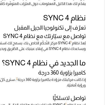
يقدّم لك هذا الدّليل المعلومات حول الميّزات المتوفّرة كافّة
نظام SYNC 4
تعرّف إلى تكنولوجيا الجيل المقبل
تواصل مع سيّارتك مع نظام SYNC 4
1
يُعدّ نظام SYNC 4
‏ مركز التّحكّم الخاص بك. يسمح لك استخد
ويساعدك نظام SYNC 4 في إبقاء عينيك على الطّريق ويديك على عجلة القيادة. إنّه سبيلك إلى تجربة قيادة متكاملة ومخصّصة لك.
ما الجديد في نظام SYNC 4؟
كاميرا بزاوية 360 درجة
2
إذا كانت مركبتك مزوّدة بكاميرا بزاوية 360 درجة
ورؤية أماميّة‏.
تواصل لاسلكيًّا
1
اسمح لنظام SYNC 4
‏ بالإرتقاء بتجربة هاتفك الذكي إلى مستو