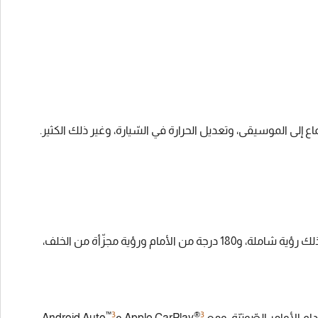
ع إلى الموسيقى، وتعديل الحرارة في السّيارة، وغير ذلك الكثير.
، سترى كلّ عروض الكاميرا العالية الدّقّة على شاشة اللّمس المركزيّة. وقد يتضمّن ذلك رؤية شاملة، و180 درجة من الأمام ورؤية مجزّأة من الخلف،
™
3
®
3
لصّوتيّة. ومع Apple CarPlay
وAndroid Auto
‏،