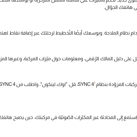
ي هاتفك الجوّال.
لى دليل المالك الرّقمي، ومعلومات حول ميّزات المركبة، وغيرها المزيد، ك
1
مع إلى المحادثة عبر المكبّرات الصّوتيّة في مركبتك. حين يصبح هاتفك مقرو