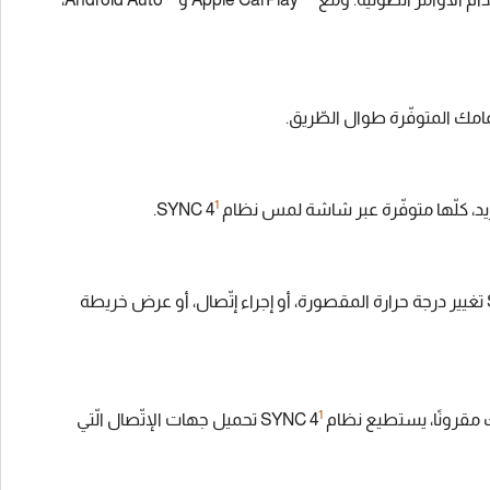
1
لّها متوفّرة عبر شاشة لمس نظام SYNC 4
‏.
‏، قل: "اوك، لينكون"، واطلب من SYNC 4 تغيير درجة حرارة المقصورة، أو إجراء إتّصال، أو عرض خريطة
1
نًا، يستطيع نظام SYNC 4
تحميل جهات الإتّصال الّتي