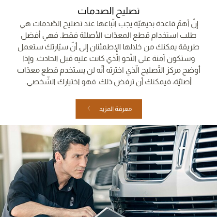
تصليح الصدمات
إنّ أهمّ قاعدة بديهيّة يجب اتّباعها عند تصليح الصّدمات هي
طلب استخدام قطع المعدّات الأصليّة فقط. فهي أفضل
طريقة يمكنك من خلالها الإطمئنان إلى أنّ سيّارتك ستعمل
وستكون آمنة على النّحو الّذي كانت عليه قبل الحادث. وإذا
أوضح مركز التّصليح الّذي اخترته أنّه لن يستخدم قطع معدّات
أصليّة، فيمكنك أن ترفض ذلك. فهو اختيارك الشّخصي.
معرفة المزيد