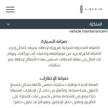
الملكيّة
صيانة السيارة
الصّيانة المجدولة للمركبة ضروريّة لإطالة عمرها. كما أنّ إجراء
الصّيانة الدّوريّة يزيد من موثوقيّتها ويحميك أنت وركّابك، ويوفّر
لك المال في نهاية المطاف. استعن بهذه النّصائح لإطالة عمر
سيّارتك.
صيانة الإطارات
العناية الجيّدة بإطارات سيّارتك تضمن تآكلها بشكلٍ متساوٍ
لأطول فترة ممكنة. والأهمّ من ذلك، أنّ الإطارات المصانة
جيّدًا ترفع من السّلامة بفضل تحسين ثبات السّيّارة على
الطّريق وتقليل خطر الإنزلاق، وهو أمرٌ قد يكون خطيرًا.