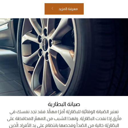
معرفة المزيد
صيانة البطارية
تعتبر الصّيانة الوقائيّة للبطّاريّة أمرًا مهمًّا. فقد تجد نفسك في
مأزق إذا نفدت البطّاريّة. ولهذا السّبب من المهمّ المحافظة على
البطّاريّة خالية من الصّدأ وفحصها بانتظام على يد الأفراد الّذين