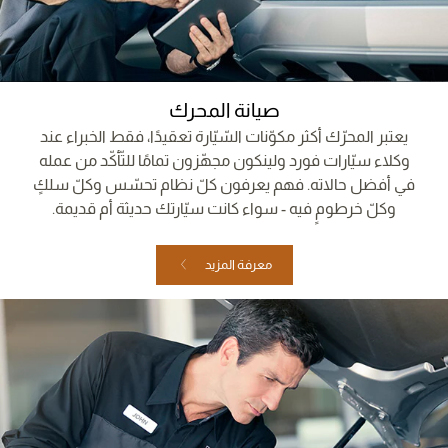
صيانة المحرك
يعتبر المحرّك أكثر مكوّنات السّيّارة تعقيدًا، فقط الخبراء عند
وكلاء سيّارات فورد ولينكون مجهّزون تمامًا للتّأكّد من عمله
في أفضل حالاته. فهم يعرفون كلّ نظام تحسّس وكلّ سلكٍ
وكلّ خرطومٍ فيه - سواء كانت سيّارتك حديثة أم قديمة.
معرفة المزيد