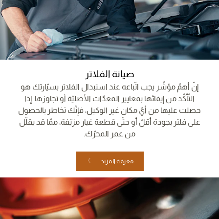
صيانة الفلاتر
إنّ أهمّ مؤشّر يجب اتّباعه عند استبدال الفلاتر بسيّارتك هو
التّأكّد من إيفائها بمعايير المعدّات الأصليّة أو تجاوزها. إذا
حصلت عليها من أيّ مكان غير الوكيل، فإنّك تخاطر بالحصول
على فلتر بجودة أقلّ أو حتّى قطعة غيار مزيّفة، ممّا قد يقلّل
من عمر المحرّك.
معرفة المزيد