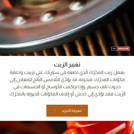
تغيير الزيت
يعمل زيت المحرّك الّذي تضعه في سيّارتك على تزييت وحماية
مكوّنات المحرّك. فبدونه، قد يؤدّي التّلامس النّاتج للمعادن إلى
حدوث تلف جسيم. وإذا تراكمت الأوساخ أو الجسيمات في
الزّيت، فقد تؤدّي إلى خدش أو إتلاف المكوّنات الحيويّة بالمحرّك.
معرفة المزيد