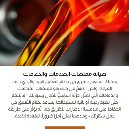
صيانة ممتصات الصدمات والدعامات
يمكنك الشّعور بالفرق بين نظام التّعليق الجيّد والرّديء عند
القيادة. ولكن الأهمّ من ذلك هو ممتصّات الصّدمات
والدّعامات الّتي تمثّل جزءًا أساسيًّا للأمان بسيّارتك - لا تنتظر
حتّى تصبح رديئة أو بالية لاستبدالها. يساعد نظام التّعليق في
الحفاظ على ملامسة الإطارات للطّريق كما أنّه يؤثّر على طريقة
عمل سيّارتك - وكلاهما يمثّل أمرًا ضروريًّا للقيادة الآمنة.