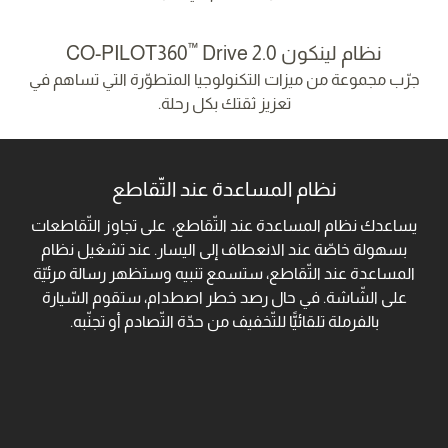
™
نظام لينكون CO-PILOT360
Drive 2.0‎
جرّب مجموعة من ميزات التكنولوجيا المتطوّرة التي تساهم في
تعزيز ثقتك بكل رحلة.
نظام المساعدة عند التّقاطع
يساعدك نظام المساعدة عند التّقاطع، على تجاوز التّقاطعات
بسهولة خاصّة عند الانعطاف إلى اليسار. عند تشغيل نظام
المساعدة عند التّقاطع، ستسمع تنبيه وستظهر رسالة مرئيّة
على الشّاشة. في حال رصد خطر اصطدام، ستقوم السّيارة
بالفرملة تلقائيًّا للتّخفيف من حدّة التّصادم أو تجنّبه.