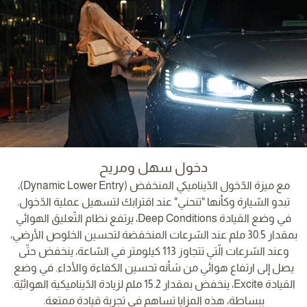
دخول سهل ومريح
مع ميزة الدّخول الدّيناميكي المنخفض (Dynamic Lower Entry)،
تبدو السّيارة وكأنها "تنحني" عند اقترابك لتسهيل عملية الدّخول.
في وضع القيادة Deep Conditions، يرتفع نظام التّعليق الهوائي
بمقدار 30.5 ملم عند السّرعات المنخفضة لتحسين الخلوص الأرضي،
وعند السّرعات الّتي تتجاوز 113 كيلومتر في السّاعة، ينخفض حتّى
يصل إلى ارتفاع هوائي من شأنه تحسين الكفاءة والأداء. في وضع
القيادة Excite، ينخفض بمقدار 15.2 ملم لزيادة الدّيناميكية الهوائيّة.
ببساطة، هذه المزايا تساهم في تجربة قيادة ممتعة.