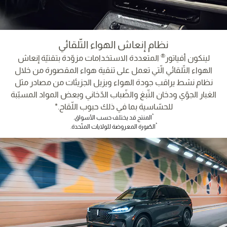
نظام إنعاش الهواء التّلقائي
®
لينكون أفياتور
المتعددة الاستخدامات مزوّدة بتقنيّة إنعاش
الهواء التّلقائي الّتي تعمل على تنقية هواء المقصورة من خلال
نظام نشط يراقب جودة الهواء ويزيل الجزيئات من مصادر مثل
الغبار الجوّي ودخان التّبغ والضّباب الدّخاني وبعض المواد المسبّبة
للحسّاسية بما في ذلك حبوب اللّقاح.*
*
المنتج قد يختلف حسب الأسواق.
*
الصّورة المعروضة للولايات المتّحدة.