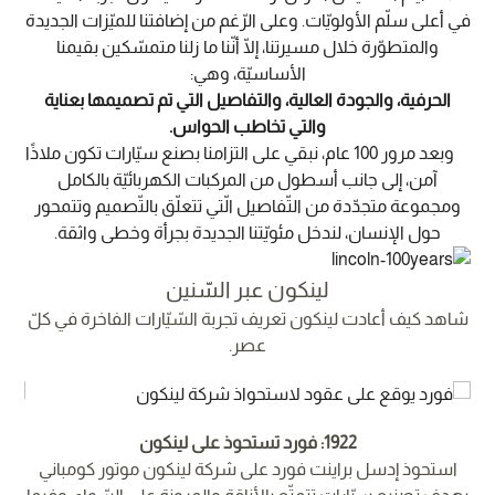
في أعلى سلّم الأولويّات. وعلى الرّغم من إضافتنا للميّزات الجديدة
والمتطوّرة خلال مسيرتنا، إلّا أنّنا ما زلنا متمسّكين بقيمنا
الأساسيّة، وهي:
الحرفية، والجودة العالية، والتفاصيل التي تم تصميمها بعناية
والتي تخاطب الحواس.
وبعد مرور 100 عام، نبقي على التزامنا بصنع سيّارات تكون ملاذًا
آمن، إلى جانب أسطول من المركبات الكهربائيّة بالكامل
ومجموعة متجدّدة من التّفاصيل الّتي تتعلّق بالتّصميم وتتمحور
حول الإنسان، لندخل مئويّتنا الجديدة بجرأة وخطى واثقة.
لينكون عبر السّنين
شاهد كيف أعادت لينكون تعريف تجربة السّيّارات الفاخرة في كلّ
عصر.
1922: فورد تستحوذ على لينكون
ه،
استحوذ إدسل براينت فورد على شركة لينكون موتور كومباني