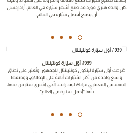
 مع
بهدف تصنيع سيّارات تتمتّع بالأناقة والمرونة على السّواء. وفيما
ف
كان والده هنري فورد قد صنع أشهر سيّارة في العالم، أراد إدسل
أن يصنع أفضل سيّارة في العالم.
1939: أوّل سيّارة كونتيننتال
ة
طُرحت أوّل سيّارة لينكون كونتيننتال للجمهور. وتُعتبر على نطاق
لأولى
واسع واحدة من أكثر السّيّارات أناقةً على الإطلاق، ووصفها
ن
المهندس المعماري فرانك لويد رايت، الّذي اشترى سيّارتين منها،
بأنّها "أجمل سيّارة في العالم".