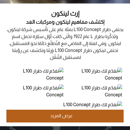
إرث لينكون
اِكتشف مفاهيم لينكون ومركبات الغد
يحتفي طراز L100 Concept بمئة عام على تأسيس شركة لينكون،
ويُذكِّرنا بطراز L عام 1922 والّتي كانت أوّل سيّارة تحمل اسم
لينكون. وفي لفتة إلى الماضي مع التّطلّع دائمًا نحو المستقبل،
تحتفي لينكون طراز L100 Concept بإرثنا وتكشف عن رؤيتنا
لمستقبل التّنقّل.
عرض المزيد