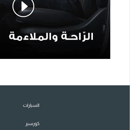
السيارات
كورسير