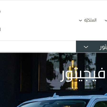
الملكيّة
N
تور
افيجيتور