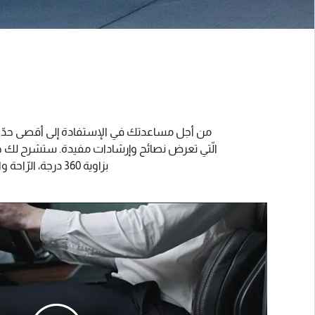
من أجل مساعدتك في الإستفادة إلى أقصى حدّ من 
الّتي تعرض نصائح وإرشادات مفيدة. ستشرح لك هذه
بزاوية 360 درجة، الرّاحة والملاءمة، تكنولوجيا مساعدة السّائق، أنماط قيادة لينكون، وحدة التّحكّم الخلفيّة ونظام SYNC