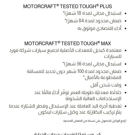
®
®
MOTORCRAFT
TESTED TOUGH
PLUS
استبدال مجاني لمدة 18 شهرًا*
ضمان محدود لمدة 84 شهرًا*
أداء اقتصادي موثوق به
®
®
MOTORCRAFT
TESTED TOUGH
MAX
معتمدة كبديل للمعدات الأصلية لجميع سيارات شركة فورد
للسيارات
استبدال مجاني لمدة 36 شهرًا*
ضمان محدود لمدة 100 شهر دون تحديد للمسافة
المقطوعة بالأميال*
وقت شحن أقل
خلائط معدنيّة طويلة العمر توفّر أداءً فائقًا عند
الإستخدامات العالية السّخونة
تغطية أجرة اليد العاملة عند الإستبدال وقطر السّيّارة عندما
يتمّ تركيب البطّاريّة عند وكيل سيّارات لينكون
*راجع الوكيل للحصول على نسخة من الضمان المحدود
كن مستعدًا لتغييرات درجات الحرارة