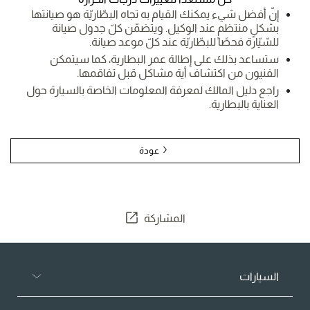
إنّ أفضل شيء يمكنك القيام به تجاه البطّاريّة هو صيانتها
بشكلٍ منتظمٍ عند الوكيل. ويتضمّن كلّ جدول صيانة
للسّيّارة فحصًا للبطّاريّة عند كلّ موعد صيانة.
ستساعد بذلك على إطالة عمر البطارية، كما سيتمكن
الفنيون من اكتشاف أية مشاكل قبل تفاقمها.
راجع دليل المالك لمعرفة المعلومات الخاصة بالسيارة حول
العناية بالبطارية.
عودة
المشاركة
السيارات