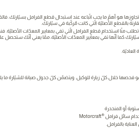
ّة أو تجاوزها هو أهمّ ما يجب اتّباعه عند استبدال قطع الفرامل بسيّارتك. 
نةً بالقطع الأصليّة الّتي كانت مُركّبة في سيّارتك.
ن تطلب منّا استخدام قطع الفرامل الّتي تفي بمعايير المعدّات الأصليّة.
يّارتك كما أنّها تفي بمعايير المعدّات الأصليّة، ممّا يعني أنّك ستحص
هو فحصها خلال كلّ زيارة للوكيل. ويتضمّن كلّ جدول صيانة للسّيّارة ما يل
وية أو المنحدرة
®
خدام سائل فرامل
Motorcraft
لعناية بالفرامل.