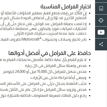
اختيار الفرامل المناسبة
إنّ التّأكّد من إيفاء قطع الغيار بمعايير المكوّنات الأصلي
التّصليح الأخرى قد تؤدّي إلى انخفاض الجودة بشكلٍ كبيرٍ مقار
إذا قمت بصيانة الفرامل عند الوكيل، فلن تحتاج حتّى إلى أ
للسّيّارات لمركبات فورد ولينكون. فهي مصمّمة خصّيصًا لس
حصلت عليه عندما اشتريت سيّارتك للمرّة الأولى.
®
بادر باختيار وسادات وحشوات
Motorcraft لظروف القيادة العاديّة.
حافظ على الفرامل في أفضل أحوالها
لا يلزم القيام بأيّ عناية خاصّة. فأفضل ما يمكنك القيام به 
فحص وتعبئة سائل الفرامل في كلّ زيارة
فحص شامل للفرامل كلّ 15,000 ميل أو 24,000 كيلومتر
وينبغي أيضًا مراعاة ما يلي بين الزّيارات:
تجنّب الضّغط بشكلٍ جزئي على الفرامل على الأسطح المست
فحص وتزويد سائل الفرامل مرّة كلّ عام على الأقلّ باست
راجع دليل المالك لمعرفة المعلومات الخاصّة بالسّيّارة حول ا