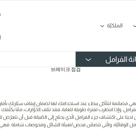
الملكيّة
N
نة الفرامل
فهي مصمّمة لتتآكل ببطء عند استخدامك لها لضمان إيقاف سيّارتك بأمان. 
ل. وإذا انتظرت لفترة طويلة للغاية، فقد تتلف الدّوّارات، ممّا يكلّفك ا
ن لدينا على اكتشاف جزء الفرامل الّذي يحتاج إلى الصّيانة قبل أن تتعرّض 
الوقائيّة، والّتي تتضمّن فحص/تعبئة السّائل وفحوصات شاملة. فهي طري