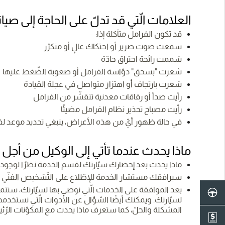
العلامات الّتي قد تدلّ على الحاجة إلى صيا
قد تكون الفرامل متآكلة إذا:
سمعت صوت صرير أو احتكاك عالٍ أو متكرّر
شممت رائحة احتراق حادّة
شعرت "بسحق" دوّاسة الفرامل أو صعوبة الضّغط عليها
شعرت بارتجاف أو اهتزاز متواصل في عجلة القيادة
رأيت صدأ أو رقاقات معدنية تتقشّر من الفرامل
رأيت مصباح تحذير نظام الفرامل مضيئًا
في حالة ظهور أيّ من هذه الأعراض، ينبغي تحديد موعد لفح
ماذا يحدث عندما تأتي إلى الوكيل من أجل 
ماذا يحدث بعد إحضارك سيّارتك لقسم الخدمة نظرًا لوجو
سيرافقك مستشار الخدمة للإطّلاع على التّشخيص الفنّي 
بعد الموافقة على الخدمات الّتي نوصي بها لسيّارتك، ستت
لسيّارتك. ويمكنك أيضًا السّؤال عن الأدوات الّتي نستخدم
المشكلة والحلّ، كما ستعرف ماذا يحدث مع المكوّنات الرّئيسي