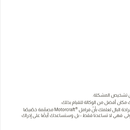
ّين تشخيص المشكلة.
مكان أفضل من الوكالة للقيام بذلك.
®
احة البال لعلمك بأنّ فرامل
Motorcraft مصمّمة خصّيصًا
لأولى. فهي لا تساعدنا فقط - بل وستساعدك أيضًا على إدراك