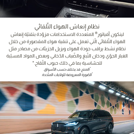
نظام إنعاش الهواء التّلقائي
®
لينكون أفياتور
المتعددة الاستخدامات مزوّدة بتقنيّة إنعاش
الهواء التّلقائي الّتي تعمل على تنقية هواء المقصورة من خلال
نظام نشط يراقب جودة الهواء ويزيل الجزيئات من مصادر مثل
الغبار الجوّي ودخان التّبغ والضّباب الدّخاني وبعض المواد المسبّبة
للحسّاسية بما في ذلك حبوب اللّقاح.*
*
المنتج قد يختلف حسب الأسواق.
*
الصّورة المعروضة للولايات المتّحدة.