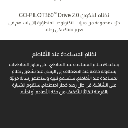
™
نظام لينكون CO-PILOT360
Drive 2.0‎
جرّب مجموعة من ميزات التكنولوجيا المتطوّرة التي تساهم في
تعزيز ثقتك بكل رحلة.
نظام المساعدة عند التّقاطع
يساعدك نظام المساعدة عند التّقاطع، على تجاوز التّقاطعات
بسهولة خاصّة عند الانعطاف إلى اليسار. عند تشغيل نظام
المساعدة عند التّقاطع، ستسمع تنبيه وستظهر رسالة مرئيّة
على الشّاشة. في حال رصد خطر اصطدام، ستقوم السّيارة
بالفرملة تلقائيًّا للتّخفيف من حدّة التّصادم أو تجنّبه.