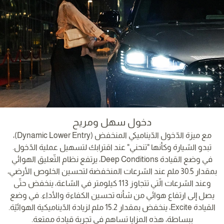
دخول سهل ومريح
مع ميزة الدّخول الدّيناميكي المنخفض (Dynamic Lower Entry)،
تبدو السّيارة وكأنها "تنحني" عند اقترابك لتسهيل عملية الدّخول.
في وضع القيادة Deep Conditions، يرتفع نظام التّعليق الهوائي
بمقدار 30.5 ملم عند السّرعات المنخفضة لتحسين الخلوص الأرضي،
وعند السّرعات الّتي تتجاوز 113 كيلومتر في السّاعة، ينخفض حتّى
يصل إلى ارتفاع هوائي من شأنه تحسين الكفاءة والأداء. في وضع
القيادة Excite، ينخفض بمقدار 15.2 ملم لزيادة الدّيناميكية الهوائيّة.
ببساطة، هذه المزايا تساهم في تجربة قيادة ممتعة.