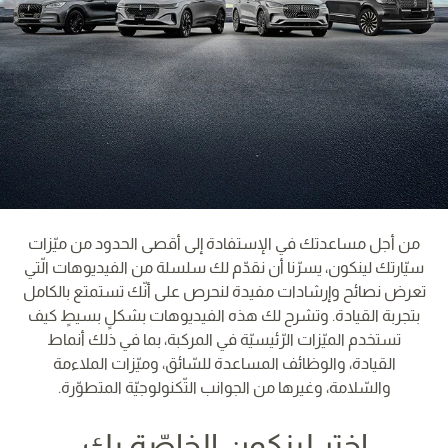
من أجل مساعدتك في الإستفادة إلى أقصى الحدود من ميّزات
سيّارتك لينكون، يسرّنا أن نقدّم لك سلسلة من الفيديوهات الّتي
تعرض نصائح وإرشادات مفيدة لنحرص على أنّك تستمتع بالكامل
بتجربة القيادة. وتشرح لك هذه الفيديوهات بشكلٍ بسيطٍ كيف
تستخدم الميّزات الرّئيسيّة في المركبة، بما في ذلك أنماط
القيادة، والوظائف المساعدة للسّائق، وميّزات الملاءمة
والسّلامة، وغيرها من الجوانب التّكنولوجيّة المتطوّرة.
إختر لينكون الخاصّة بك