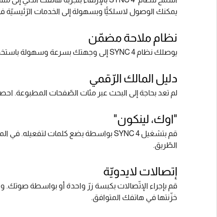
يمكنك الوصول لاسلكيًّا وبسهولة إلى الخدمات الرّئيسيّة ف
نظام ملاحة مضمّن
يوصلك نظام SYNC 4 إلى وجهتك بسرعة وسهولة باستخدام نظام الملاحة. وبوسعك أيضًا التّخطيط لرحلتك عبر إضافة نقاط اهتمامك المتوفّرة طوال الطّريق.
دليل المالك الرّقمي
لم تعد بحاجة إلى البحث عبر مئات الصّفحات المطبوعة. احصل ع
"اوك، لينكون"
قم بتشغيل SYNC 4 بواسطة بضع كلمات لتفعيله. في المركبات المزوّدة بنظام SYNC 4
الطّريق.‏
إتصالات لايدويّة
قم بإجراء الإتّصالات بكبسة زرّ واحدة أو بواسطة صوتك. واست
خزّنتها في هاتفك المتوافق.