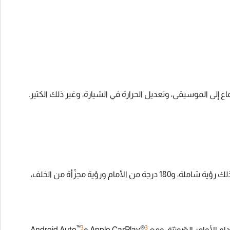
ع إلى الموسيقى، وتعديل الحرارة في السّيارة، وغير ذلك الكثير.
، سترى كلّ عروض الكاميرا العالية الدّقّة على شاشة اللّمس المركزيّة. وقد يتضمّن ذلك رؤية شاملة، و180 درجة من الأمام ورؤية مجزّأة من الخلف،
™
3
®
3
لصّوتيّة. ومع Apple CarPlay
وAndroid Auto
‏،