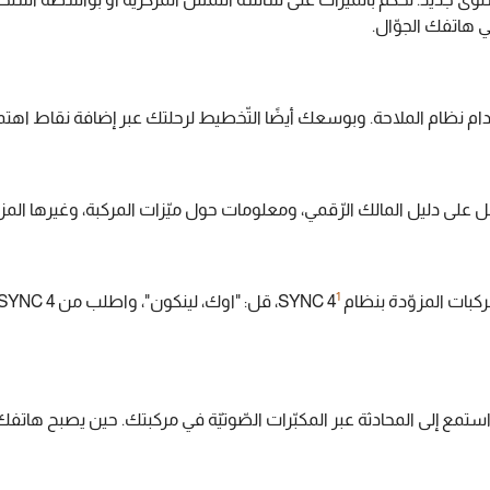
ي هاتفك الجوّال.
لى دليل المالك الرّقمي، ومعلومات حول ميّزات المركبة، وغيرها المزيد، ك
1
مع إلى المحادثة عبر المكبّرات الصّوتيّة في مركبتك. حين يصبح هاتفك مقرو