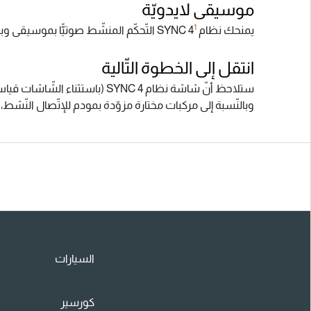
موسيقى لايدويّة
1
يمنحك نظام SYNC 4
‏ التّحكّم المنشّط صوتيًّا بموسيقى 
انتقل إلى الخطوة التّالية
ستلاحظ أنّ شاشة نظام SYNC 4 (باستثناء الشّاشات قياس 8 بوصات) تتضمّن مناطق ثنائيّة نشطة يمكن تخصيصها.
وبالنّسبة إلى مركبات مختارة مزوّدة بمودم للإتّصال النّشط، يم
السيارات
كورسير