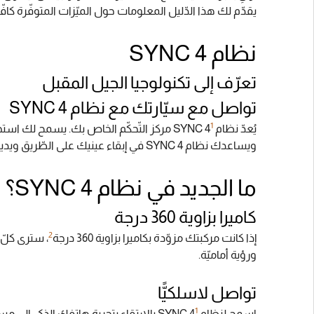
يقدّم لك هذا الدّليل المعلومات حول الميّزات المتوفّرة كافّة
نظام SYNC 4
تعرّف إلى تكنولوجيا الجيل المقبل
تواصل مع سيّارتك مع نظام SYNC 4
1
يُعدّ نظام SYNC 4
‏ مركز التّحكّم الخاص بك. يسمح لك استخد
ويساعدك نظام SYNC 4 في إبقاء عينيك على الطّريق ويديك على عجلة القيادة. إنّه سبيلك إلى تجربة قيادة متكاملة ومخصّصة لك.
ما الجديد في نظام SYNC 4؟
كاميرا بزاوية 360 درجة
2
إذا كانت مركبتك مزوّدة بكاميرا بزاوية 360 درجة
ورؤية أماميّة‏.
تواصل لاسلكيًّا
1
اسمح لنظام SYNC 4
‏ بالإرتقاء بتجربة هاتفك الذكي إلى مستو