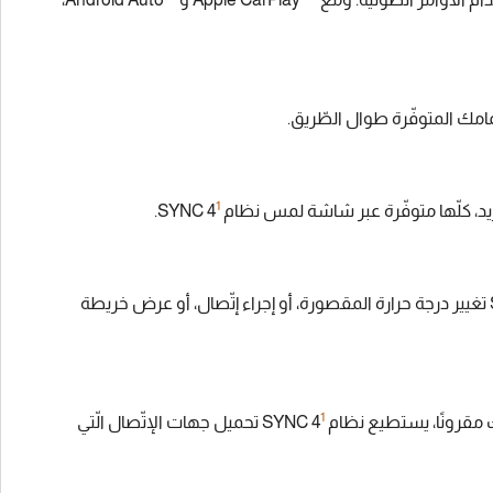
1
لّها متوفّرة عبر شاشة لمس نظام SYNC 4
‏.
‏، قل: "اوك، لينكون"، واطلب من SYNC 4 تغيير درجة حرارة المقصورة، أو إجراء إتّصال، أو عرض خريطة
1
نًا، يستطيع نظام SYNC 4
تحميل جهات الإتّصال الّتي