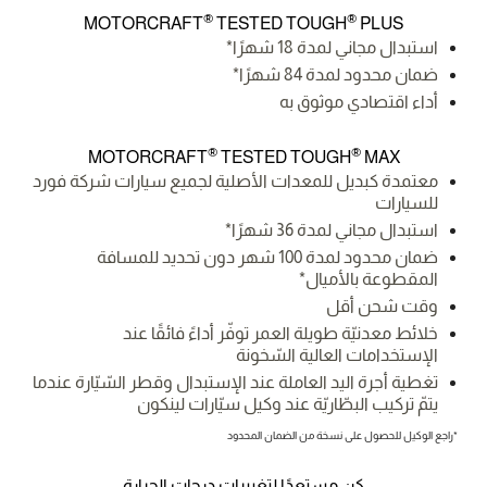
®
®
MOTORCRAFT
TESTED TOUGH
PLUS
استبدال مجاني لمدة 18 شهرًا*
ضمان محدود لمدة 84 شهرًا*
أداء اقتصادي موثوق به
®
®
MOTORCRAFT
TESTED TOUGH
MAX
معتمدة كبديل للمعدات الأصلية لجميع سيارات شركة فورد
للسيارات
استبدال مجاني لمدة 36 شهرًا*
ضمان محدود لمدة 100 شهر دون تحديد للمسافة
المقطوعة بالأميال*
وقت شحن أقل
خلائط معدنيّة طويلة العمر توفّر أداءً فائقًا عند
الإستخدامات العالية السّخونة
تغطية أجرة اليد العاملة عند الإستبدال وقطر السّيّارة عندما
يتمّ تركيب البطّاريّة عند وكيل سيّارات لينكون
*راجع الوكيل للحصول على نسخة من الضمان المحدود
كن مستعدًا لتغييرات درجات الحرارة