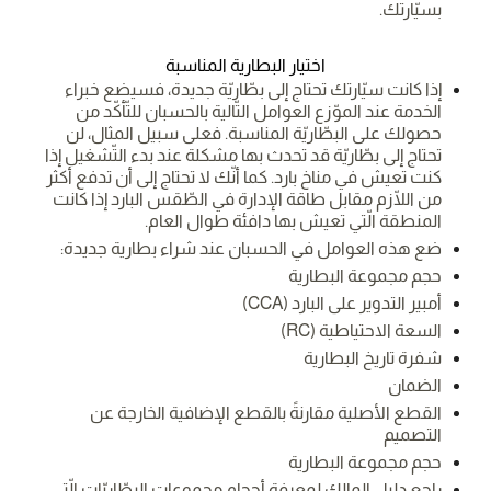
بسيّارتك.
اختيار البطارية المناسبة
إذا كانت سيّارتك تحتاج إلى بطّاريّة جديدة، فسيضع خبراء
الخدمة عند الموّزع العوامل التّالية بالحسبان للتّأكّد من
حصولك على البطّاريّة المناسبة. فعلى سبيل المثال، لن
تحتاج إلى بطّاريّة قد تحدث بها مشكلة عند بدء التّشغيل إذا
كنت تعيش في مناخ بارد. كما أنّك لا تحتاج إلى أن تدفع أكثر
من اللّازم مقابل طاقة الإدارة في الطّقس البارد إذا كانت
المنطقة الّتي تعيش بها دافئة طوال العام.
ضع هذه العوامل في الحسبان عند شراء بطارية جديدة:
حجم مجموعة البطارية
أمبير التدوير على البارد (CCA)
السعة الاحتياطية (RC)
شفرة تاريخ البطارية
الضمان
القطع الأصلية مقارنةً بالقطع الإضافية الخارجة عن
التصميم
حجم مجموعة البطارية
راجع دليل المالك لمعرفة أحجام مجموعات البطّاريّات الّتي