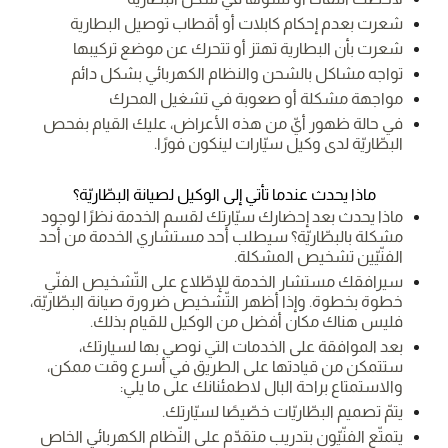
شعرت بعدم إحكام كابلات أو أقطاب توصيل البطارية
شعرت بأن البطارية تهتز أو تتحرك عن موضع تركيبها
تواجه مشاكل بالشحن والنظام الكهربائي بشكل دائم
مواجهة مشكلة أو صعوبة في تشغيل المحرك
في حالة ظهور أيّ من هذه الأعراض، عليك القيام بفحص
البطّاريّة لدى وكيل سيّارات لينكون فورًا.
ماذا يحدث عندما تأتي إلى الوكيل لصيانة البطّاريّة؟
ماذا يحدث بعد إحضارك سيّارتك لقسم الخدمة نظرًا لوجود
مشكلة بالبطّاريّة؟ سيطلب أحد مستشاري الخدمة من أحد
الفنّيّين تشخيص المشكلة.
سيرافقك مستشار الخدمة للإطّلاع على التّشخيص الفنّي
خطوة بخطوة. وإذا أظهر التّشخيص ضرورة صيانة البطّاريّة،
فليس هناك مكان أفضل من الوكيل للقيام بذلك.
بعد الموافقة على الخدمات التي نوصي بها لسيارتك،
ستتمكن من قيادتها على الطريق في أسرع وقت ممكن،
والاستمتاع براحة البال لاطمئنانك على ما يلي:
يتمّ تصميم البطّاريّات خصّيصًا لسيّارتك.
يتمتّع الفنّيّون بتدريب متقدّم على النّظام الكهربائي الخاص