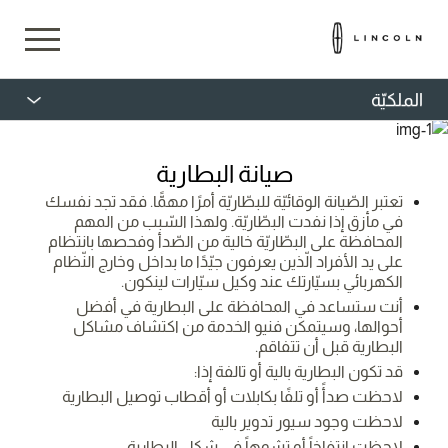
الملكيّة
صيانة البطارية
تعتبر الصّيانة الوقائيّة للبطّاريّة أمرًا مهمًّا. فقد تجد نفسك
في مأزق إذا نفدت البطّاريّة. ولهذا السّبب من المهم
المحافظة على البطّاريّة خالية من الصّدأ وفحصها بانتظام
على يد الأفراد الّذين يعرفون جيّدًا ما بداخل وخارج النّظام
الكهربائي بسيّارتك عند وكيل سيّارات لينكون.
أنت ستساعد في المحافظة على البطارية في أفضل
أحوالها، وسيتمكن فنيو الخدمة من اكتشاف مشاكل
البطارية قبل أن تتفاقم.
قد تكون البطارية بالية أو تالفة إذا:
لاحظت صدأً أو تلفًا بكابلات أو أقطاب توصيل البطارية
لاحظت وجود سيور تدوير بالية
لاحظت انتفاخاً أو تشوهاً في شكل البطارية