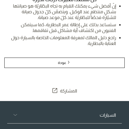
إنّ أفضل شيء يمكنك القيام به تجاه البطّاريّة هو صيانتها
بشكلٍ منتظمٍ عند الوكيل. ويتضمّن كلّ جدول صيانة
للسّيّارة فحصًا للبطّاريّة عند كلّ موعد صيانة.
ستساعد بذلك على إطالة عمر البطارية، كما سيتمكن
الفنيون من اكتشاف أية مشاكل قبل تفاقمها.
راجع دليل المالك لمعرفة المعلومات الخاصة بالسيارة حول
العناية بالبطارية.
عودة
المشاركة
السيارات