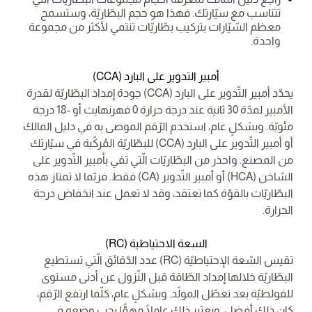
تتناسب مع سيّارتك. فهذا هو حجم البطّاريّة، وستسمح
معظم السّيّارات بتركيب بطّاريّات تنتمي لأكثر من مجموعة
واحدة.
أمبير التدوير على البارد (CCA)
يحدّد أمبير التّدوير على البارد (CCA) جودة إمداد البطّاريّة لقدرة
الأمبير لمدّة 30 ثانية عند درجة حرارة 0 فهرنهايت أو -18 درجة
مئويّة. وبشكلٍ عام، استخدم الرّقم الموصى به في دليل المالك
أو أمبير التّدوير على البارد (CCA) للبطّاريّة المُركّبة في سيّارتك
من المصنع. واحذر من البطّاريّات الّتي تفي بأمبير التّدوير على
السّاخن (HCA) أو أمبير التّدوير (CA) فقط. فربّما لا تمتاز هذه
البطّاريّات بالقوّة كما تعتقد، وقد لا تعمل عند انخفاض درجة
الحرارة.
السعة الاحتياطية (RC)
تقيس السّعة الإحتياطيّة (RC) عدد الدّقائق الّتي تستطيع
البطّاريّة خلالها إمداد الطّاقة قبل النّزول عن أدنى مستوى
للفولطيّة بعد تعطّل المولّد. وبشكلٍ عام، كلّما ارتفع الرّقم،
كان ذلك أفضل. ويعتبر ذلك عاملًا مهمًّا يجب وضعه في