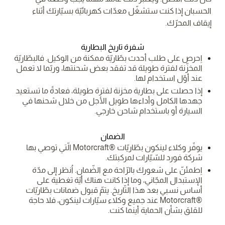
الحسبان إذا كنت ستشغّل معدّات كهربائيّة بسيّارتك أثناء
إيقاف المحرّك.
شفرة تاريخ البطارية
اِحرص على طلب أحدث بطّاريّة ممكنة من الوكيل. فالبطّاريّة
المخزّنة لفترة طويلة قد تفقد بعض شحنتها، وربّما لا تعمل
عند أوّل استخدام لها.
إذا حصلت على بطارية مخزنة لفترة طويلة، فعادةً ما تستعيد
جهدها الكامل وأداءها طويل الأجل من خلال شحنها في
السيارة أو باستخدام شاحن خارجي.
الضمان
يوفّر وكلاء لينكون بطّاريّات ®Motorcraft الّتي توصي بها
شركة فورد للسّيّارات لمركبتك.
اِطمئنّ على شعورك بالرّاحة مع الضّمان. اُنظر إلى مدّة
الإستبدال المجّاني، وما إذا كانت هناك أيّة تغطية على
أساس نسبي بعد هذا التّاريخ. يتمّ قبول ضمانات بطّاريّات
®Motorcraft عند جميع وكلاء سيّارات لينكون، فلا حاجة
للقلق بشأن الحماية أينما كنت.