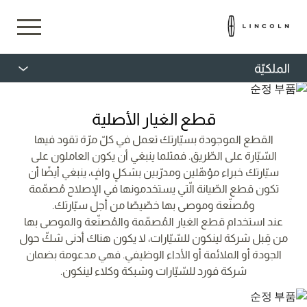
الملكيّة
قطع الغيار الأصلية
القطع الموجودة بسيّارتك تعمل في كلّ مرّة تقود فيها
السّيّارة على الطّريق. فمثلما ينبغي أن يكون العاملون على
سيّارتك خبراء مؤهّلين ومدرّبين بشكلٍ وافٍ، ينبغي أيضًا أن
تكون قطع الصّيانة الّتي يستخدمونها في الإصلاح مُصمّمة
ومُصنّعة وموصى بها خصّيصًا من أجل سيّارتك.
عند استخدام قطع الغيار المُصمّمة والمُصنّعة والموصى بها
من قِبل شركة لينكون للسّيّارات، لا يكون هناك أدنى شكّ حول
الجودة أو الملائمة أو الأداء الوظيفي. فهي مدعومة بضمان
شركة فورد للسّيّارات وشبكة وكلاء لينكون.