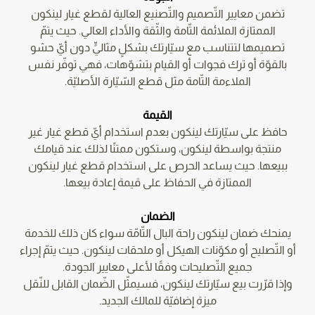
تضمن معايير التّصميم والتّصنيع العالية لقطع غيار لينكون
الممتازة الملائمة التّامة والثّقة والأداء العالي. حيث يتمّ
تصميمها لتتناسب مع سيّارتك بشكلٍ مثاليٍّ دون أيّ حشو
بالقوّة أو ترك فجوات أو القيام بتشوّهات، فهي توفّر نفس
الملاءمة التّامة مثل قطع السّيّارة الأصليّة.
القيمة
حافظ على سيّارتك لينكون بعدم استخدام أيّ قطع غيار غير
منتجة بواسطة لينكون، وستكون ممتنًا لذلك عند قيامك
ببيعها. حيث يساعد الحرص على استخدام قطع غيار لينكون
الممتازة في الحفاظ على قيمة إعادة بيعها.
الضمان
يمنحك ضمان لينكون راحة البال التّامّة سواء كان ذلك للخدمة
أو التّصليح أو مكوّنات الهيكل أو ملحقات لينكون. حيث يتمّ إجراء
جميع التّصليحات وفقًا لأعلى معايير الجودة.
وإذا قرّرت بيع سيّارتك لينكون، فسيمثّل الضّمان القابل للنّقل
ميزة إضافيّة للمالك الجديد.