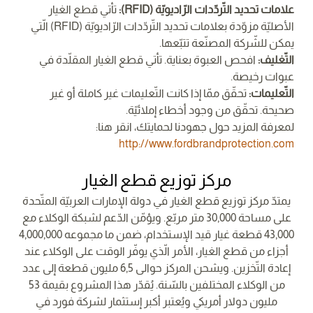
علامات تحديد التّردّدات الرّاديويّة (RFID):
تأتي قطع الغيار
الأصليّة مزوّدة بعلامات تحديد التّردّدات الرّاديويّة (RFID) الّتي
يمكن للشّركة المصنّعة تتبّعها.
التّغليف:
افحص العبوة بعناية. تأتي قطع الغيار المقلّدة في
عبوات رخيصة.
التّعليمات:
تحقّق ممّا إذا كانت التّعليمات غير كاملة أو غير
صحيحة. تحقّق من وجود أخطاء إملائيّة.
لمعرفة المزيد حول جهودنا لحمايتك، انقر هنا:
http://www.fordbrandprotection.com
مركز توزيع قطع الغيار
يمتدّ مركز توزيع قطع الغيار في دولة الإمارات العربيّة المتّحدة
على مساحة 30,000 متر مربّع. ويؤمّن الدّعم لشبكة الوكلاء مع
43,000 قطعة غيار قيد الإستخدام، ضمن ما مجموعه 4,000,000
أجزاء من قطع الغيار، الأمر الّذي يوفّر الوقت على الوكلاء عند
إعادة التّخزين. ويشحن المركز حوالى 6,5 مليون قطعة إلى عدد
من الوكلاء المختلفين بالسّنة. يُقدّر هذا المشروع بقيمة 53
مليون دولار أمريكي ويُعتبر أكبر إستثمار لشركة فورد في