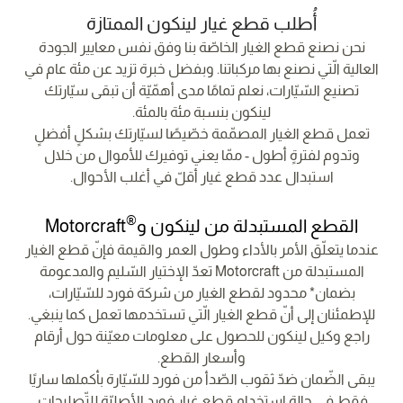
أُطلب قطع غيار لينكون الممتازة
نحن نصنع قطع الغيار الخاصّة بنا وفق نفس معايير الجودة
العالية الّتي نصنع بها مركباتنا. وبفضل خبرة تزيد عن مئة عام في
تصنيع السّيّارات، نعلم تمامًا مدى أهمّيّة أن تبقى سيّارتك
لينكون بنسبة مئة بالمئة.
تعمل قطع الغيار المصمّمة خصّيصًا لسيّارتك بشكلٍ أفضلٍ
وتدوم لفترةٍ أطول - ممّا يعني توفيرك للأموال من خلال
استبدال عدد قطع غيار أقلّ في أغلب الأحوال.
®
القطع المستبدلة من لينكون و
Motorcraft
عندما يتعلّق الأمر بالأداء وطول العمر والقيمة فإنّ قطع الغيار
المستبدلة من Motorcraft تعدّ الإختيار السّليم والمدعومة
بضمان* محدود لقطع الغيار من شركة فورد للسّيّارات،
للإطمئنان إلى أنّ قطع الغيار الّتي تستخدمها تعمل كما ينبغي.
راجع وكيل لينكون للحصول على معلومات معيّنة حول أرقام
وأسعار القطع.
يبقى الضّمان ضدّ ثقوب الصّدأ من فورد للسّيّارة بأكملها ساريًا
فقط في حالة استخدام قطع غيار فورد الأصليّة للتّصليحات.