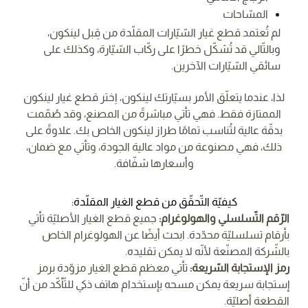
المسّاحات
لم تُعتمد قطع غيار السّيّارات المقلّدة من قِبل لينكون،
وبالتّالي قد تُشكّل خطرًا على ركّاب السّيّارة، وكذلك على
سائقي السّيّارات الآخرين.
لذا، عندما يتعلّق الأمر بسيّارتك لينكون، اِختر قطع غيار لينكون
الممتازة فقط. فهي تأتي مباشرةً من المصنع، وقد صُمّمت
بدقّة عالية لتُناسب تمامًا طراز لينكون الخاص بك. علاوةً على
ذلك، فهي مصنوعة من مواد عالية الجودة، وتأتي مع ضمان،
وأسعارها شفّافة.
كيفيّة التّحقّق من قطع الغيار المقلّدة:
الرّقم التّسلسلي والهولوغرام:
جميع قطع الغيار الأصليّة تأتي
بأرقام تسلسليّة محدّدة. ابحث أيضًا عن الهولوغرام الخاص
بالشّركة المصنّعة لأنّه لا يمكن تقليده.
رمز الإستجابة السّريعة:
تأتي معظم قطع الغيار مزوّدة برمز
إستجابة سريعة يمكن مسحه بإستخدام هاتف ذكي للتّأكّد من أنّ
القطعة أصليّة.