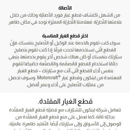
الأصالة
من السّهل اكتشاف قطع غيار فورد الأصليّة وذلك من خلال
علامتها التّجاريّة. فعلامتنا التّجاريّة المميّزة توجد في مكان ظاهر.
اختر قطع الغيار المناسبة
سواء كنت تقوم بالخدمة عند الوكيل أو التّصليح بنفسك، فإنّ
القطع الّتي تستخدمها تحدث فرقًا. إذا كنت تقوم بتصليح
سيّارتك بنفسك أو كان هناك شخص آخر يقوم بخدمتها، ينبغي
دائمًا استخدام القطع المُصمّمة والمُصنّعة خصّيصًا لتقوم
بنفس أداء القطع الّتي أتت مع سيّارتك – قطع الغيار
®
المعتمدة من لينكون وقطع غيار
Motorcraft. وسوف تحصل
من عمليّات التّصليح على أداء وعمر أفضل.
قطع الغيار المقلدة.
تتعامل شركة لينكون للسّيّارات مع قضيّة قطع الغيار المقلّدة
بجدّيّة تامّة، كما تعمل على منع قطع الغيار المقلّدة من
الوصول إلى الأسواق وإلى سيّارتك أيضًا. التّقليد ظاهرة عالميّة،