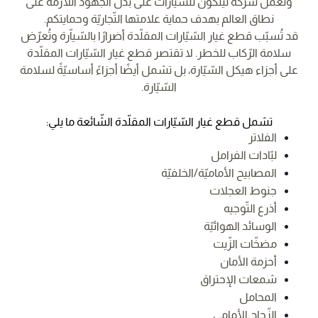
وتعمل شركة لينكون للسّيّارات على بذل الجهود اللّازمة على
نطاق العالم بهدف حماية علامتها التّجاريّة وحمايتكم.
قد تُسبّب قطع غيار السّيّارات المقلّدة أضرارًا بالسّياّرة وتُعرّض
سلامة الرّكاب للخطر. لا تقتصر قطع غيار السّيّارات المقلّدة
على أجزاء هيكل السّيّارة، بل تشمل أيضًا أجزاءً أساسيّةً لسلامة
السّيّارة.
تشمل قطع غيار السّيّارات المقلّدة الشّائعة ما يلي:
الفلاتر
لبّادات الفرامل
المصابيح الأماميّة/الخلفيّة
جنوط العجلات
أذرع التّوجيه
الوسائد الهوائيّة
مضخّات الزّيت
أحزمة الأمان
شمعات الإحتراق
المحامل
الزّجاج الأمامي